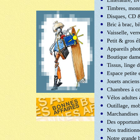
Littérature, l
Timbres, monna
Disques, CD &
Bric à brac, b
Vaisselle, verr
Petit & gros é
Appareils phot
Boutique dames
Tissus, linge 
Espace petite 
Jouets anciens
Chambres à cou
Vélos adultes
Outillage, mob
Marchandises 
Des opportunit
Nos traditionn
Notre grande b