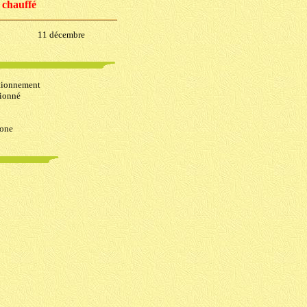
 chauffé
11 décembre
ationnement
tionné
zone