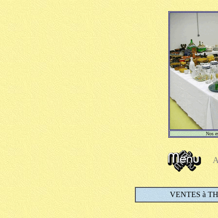
Nos es
A
VENTES à T