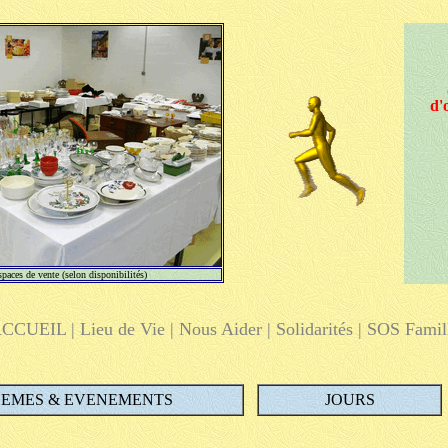
d'
paces de vente (selon disponibilités)
CCUEIL
|
Lieu de Vie
|
Nous Aider
|
Solidarités
|
SOS Famil
HEMES & EVENEMENTS
JOURS