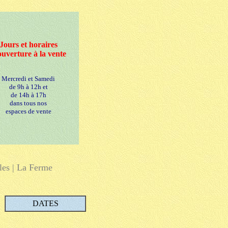
Jours et horaires
ouverture à la vente
Mercredi et Samedi
de 9h à 12h et
de 14h à 17h
dans tous nos
espaces de vente
les
|
La Ferme
DATES